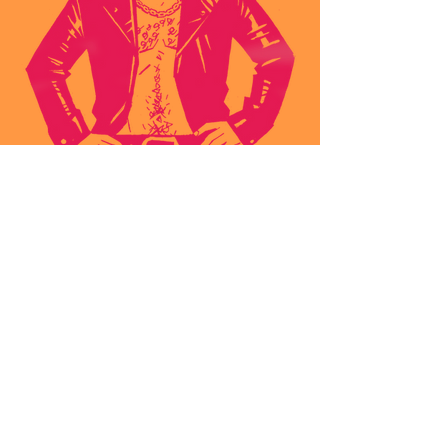
ContaTTACI.
Hai qualche domanda? Siamo
qui per risponderti!