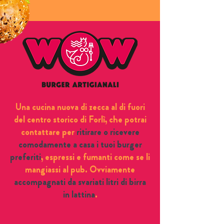
Una cucina nuova di zecca al di fuori
del centro storico di Forlì, che potrai
contattare per
ritirare o ricevere
comodamente a casa i tuoi burger
preferiti
,
espressi e fumanti come se li
mangiassi al pub. Ovviamente
accompagnati da svariati litri di birra
in lattina
.