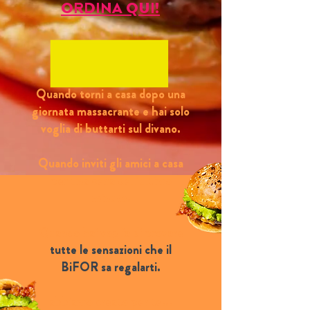
ORDINA QUI!
Quando torni a casa dopo una
giornata massacrante e hai solo
voglia di buttarti sul divano.
Quando inviti gli amici a casa
per una cena dell’ultimo
minuto.
Quando hai voglia di provare
tutte le sensazioni che il
BiFOR sa regalarti.
abbiamo creato per te...